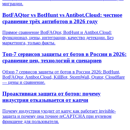
миграции.
BotFAQtor vs BotHunt vs Antibot.Cloud: честное
сравнение трёх антиботов в 2026 году
Прямое сравнение BotFAQtor, BotHunt и Antibot.Cloud:
функционал, цены, интеграции, качество детекции. Без
маркетинга, только факты.
Топ-7 сервисов защиты от ботов в России в 2026:
сравнение цен, технологий и сценариев
Обзор 7 сервисов защиты от ботов в России 2026: BotHunt,
BotFAQtor, Antibot.Cloud, KillBot, StormWall, Qrator, Cloudflare
— цены и сравнение.
Проактивная защита от ботов: почему
индустрия отказывается от капчи
Почему индустрия уходит от капч: как работает invisible-
защита и почему она точнее reCAPTCHA при нулевом
фрикшене для пользователя.