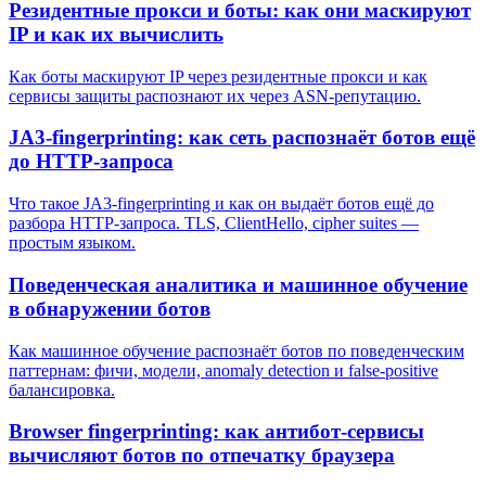
Резидентные прокси и боты: как они маскируют
IP и как их вычислить
Как боты маскируют IP через резидентные прокси и как
сервисы защиты распознают их через ASN-репутацию.
JA3-fingerprinting: как сеть распознаёт ботов ещё
до HTTP-запроса
Что такое JA3-fingerprinting и как он выдаёт ботов ещё до
разбора HTTP-запроса. TLS, ClientHello, cipher suites —
простым языком.
Поведенческая аналитика и машинное обучение
в обнаружении ботов
Как машинное обучение распознаёт ботов по поведенческим
паттернам: фичи, модели, anomaly detection и false-positive
балансировка.
Browser fingerprinting: как антибот-сервисы
вычисляют ботов по отпечатку браузера