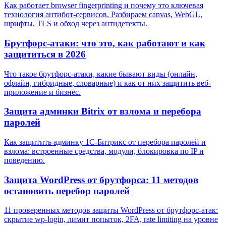
Как работает browser fingerprinting и почему это ключевая
технология антибот-сервисов. Разбираем canvas, WebGL,
шрифты, TLS и обход через антидетекты.
Брутфорс-атаки: что это, как работают и как
защититься в 2026
Что такое брутфорс-атаки, какие бывают виды (онлайн,
офлайн, гибридные, словарные) и как от них защитить веб-
приложение и бизнес.
Защита админки Bitrix от взлома и перебора
паролей
Как защитить админку 1С-Битрикс от перебора паролей и
взлома: встроенные средства, модули, блокировка по IP и
поведению.
Защита WordPress от брутфорса: 11 методов
остановить перебор паролей
11 проверенных методов защиты WordPress от брутфорс-атак:
скрытие wp-login, лимит попыток, 2FA, rate limiting на уровне