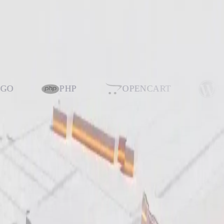
. BotHunt блокирует таких ботов до того, как они попадут в
PHP
OPENCART
WORDPRES