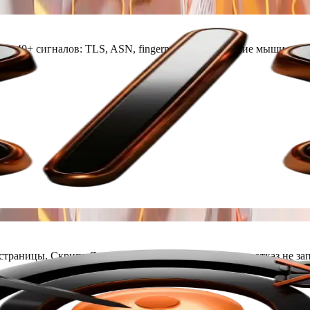
из 40+ сигналов: TLS, ASN, fingerprinting, поведение мыши.
страницы. Скрипт Яндекс.Метрики не отрабатывает, отказ не за