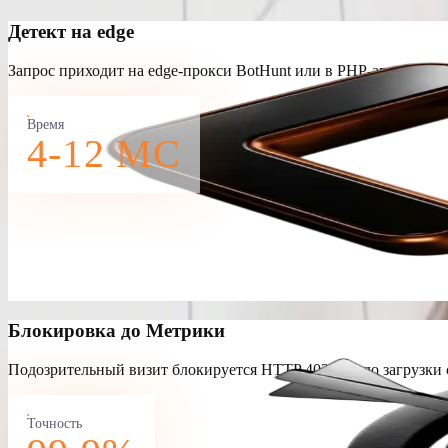
Детект на edge
Запрос приходит на edge-прокси BotHunt или в PHP-агент. Анал
Время
4-12 МС
Блокировка до Метрики
Подозрительный визит блокируется HTTP 403 ещё до загрузки 
Точность