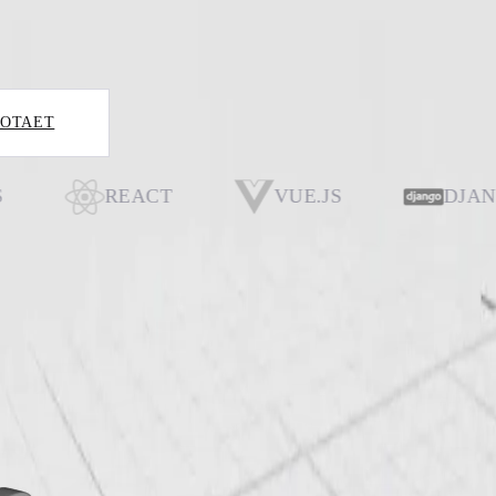
казы в выдаче, и алгоритм Яндекса «Тайфун» понижает позиции
БОТАЕТ
REACT
VUE.JS
DJANGO