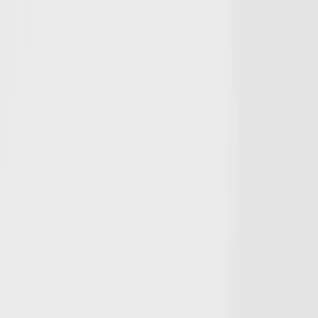
BotHunt
Как работает
От чего защищаем
Тарифы
FAQ
Блог
О компа
Войти
Начать бесплатно
→
Как работает
От чего защищаем
Тарифы
FAQ
Блог
О компа
ВОЙТИ
НАЧАТЬ БЕСПЛАТНО
Защита
от накрутки ПФ