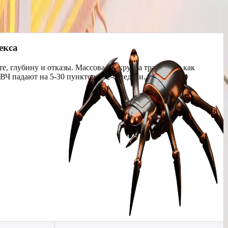
ким запросам.
екса
е, глубину и отказы. Массовая накрутка трактуется как
Ч падают на 5-30 пунктов за 2-4 недели.