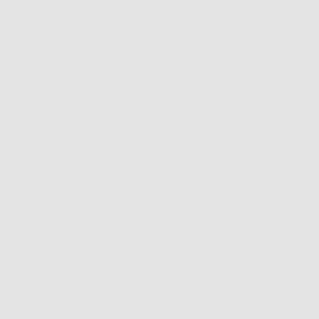
нии
нии