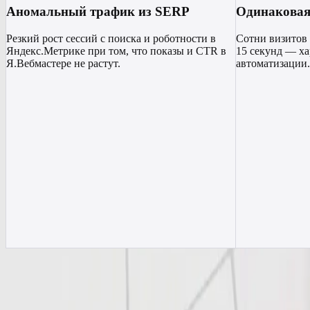
Аномальный трафик из SERP
Одинаковая
Резкий рост сессий с поиска и роботности в
Сотни визитов 
Яндекс.Метрике при том, что показы и CTR в
15 секунд — х
Я.Вебмастере не растут.
автоматизации.
Как работает защита
Три шага
до восстановления позиций