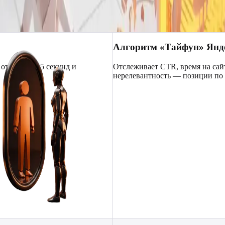
азы, чтобы Яндекс понизил позиции вашего сайта по коммерчес
Алгоритм «Тайфун» Янд
отказ за 5-15 секунд и
Отслеживает CTR, время на сайт
нерелевантность — позиции по В